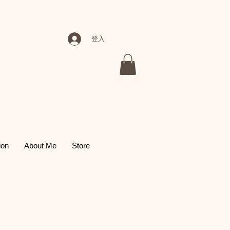
登入
ion
About Me
Store