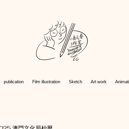
publication
Film illustration
Sketch
Art work
Animat
025 澳門文化局枱曆