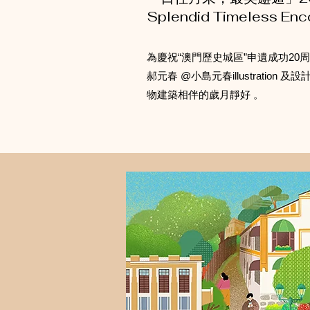
Splendid Timeless Enco
為慶祝“澳門歷史城區”申遺成功20
郝元春 @小島元春illustratio
物建築相伴的歲月靜好 。